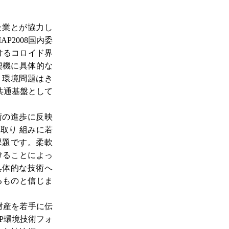
業とが協力し
P2008国内委
けるコロイド界
契機に具体的な
。環境問題はき
共通基盤として
の進歩に反映
取り 組みに若
課題です。柔軟
けることによっ
具体的な技術へ
るものと信じま
財産を若手に伝
P環境技術フォ