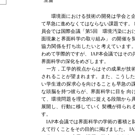
主旨
環境面における技術の開発は学会と企
て早急に進めなくてはならない課題です。 IA
員会では国際会議「第5回 環境汚染にお
面現象と界面科学の取り組み」 の開催を
協力関係を打ち出したいと考えています
わめて学際的ですが、 IAP本会議ではその
界面科学の深化をめざします。
一方，工学的視点からはその成果が技術
されることが望まれます。また、こうした
い学生達の探求心を向けることも早急の
な頭脳を持つ彼らが、界面科学に目を 向
て、環境問題を理念的に捉える段階から
展開し、行動に移していく 契機が得られ
す。
IAP本会議では界面科学の学術の蓄積と
えて行くことをその目的に掲げました。 IA